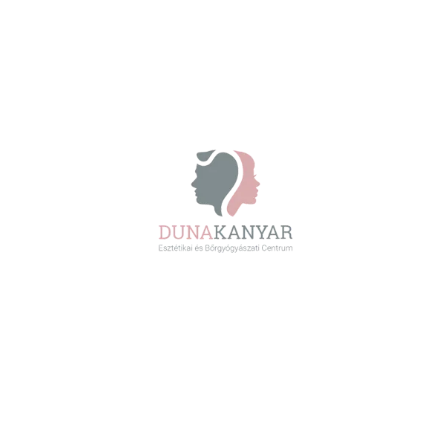
✅ Időpontfoglalás
Plasmage®
A Plasmage® a szemkörnyék bőrén
mikropontos, kontrollált eljárással támogatja a
feszesebb összképet.
További információk
Diszkrét frissítés, orvosi tervezés alapján.
változás támogatása.
A cél a fokozatos, természetes hatású
teljes szemkörnyék (szarkalábakkal).
alsó szemhéj, felső + alsó kombináció vagy
A kezelési terv területfüggő: felső szemhéj,