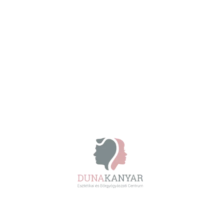
A hajhullás hátterében számos tényező állhat, ezért a
sikeres kezelés első lépése mindig az okok feltárása.
Rendelőnkben személyre szabott kezelési tervet állítunk
össze, amely a fejbőr regenerációját, a hajhagymák
támogatását és az egészséges hajnövekedés
elősegítését célozza korszerű orvosi technológiák
segítségével.