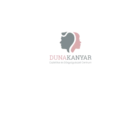
A nyári szünetben a gyermekek bőrét fokozott UV-
terhelés, rovarcsípések, klóros medencevíz és
különböző bőrirritációk érhetik. Dr. Kondorosi Ildikó
bőrgyógyász összefoglalta a legfontosabb tudnivalókat
a biztonságos nyárhoz, valamint elkészítettünk egy
ingyenesen letölthető nyári bőrgyógyászati kisokost is.