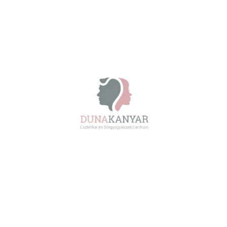
Miért térnek vissza újra és
újra a pigmentfoltok?
Bőrgyógyászat • Dr. Kondorosi Ildikó