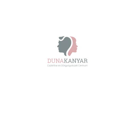
Nyári bőrgyógyászati
kisokos gyermekeknek
Bőrgyógyászat • Dr. Kondorosi Ildikó
By
Dunakanyar Esztétika & Bőrgyógyászat
június 27, 2026