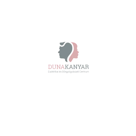
Fényvédelem: többről van
szó, mint hogy elkerüljük a
leégést
Bőrgyógyászat • Dr. Kondorosi Ildikó