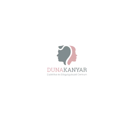
Miért térnek vissza újra és
újra a pigmentfoltok?
Bőrgyógyászat • Dr. Kondorosi Ildikó